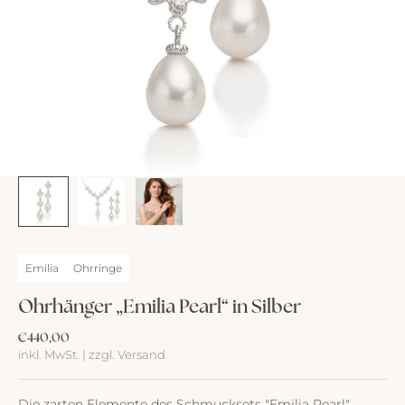
Emilia
Ohrringe
Ohrhänger „Emilia Pearl“ in Silber
Angebot
€440,00
inkl. MwSt. | zzgl. Versand
Die zarten Elemente des Schmucksets "Emilia Pearl"