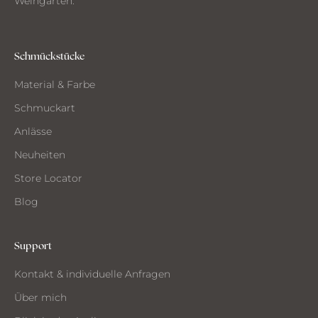
Weingarten.
u
s
d
e
Schmückstücke
m
Material & Farbe
A
t
Schmuckart
e
Anlässe
l
i
Neuheiten
e
Store Locator
r
Blog
Support
CH
Kontakt & individuelle Anfragen
CHTE
ST
Über mich
MMEN