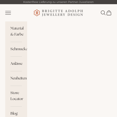
Zum Inhalt springen
Kostenfreie Lieferung zu unseren Partner-Juwelieren
Brigitte Adolph
Menü
Suchen
Waren
Material
& Farbe
Schmuckart
Anlässe
Neuheiten
Store
Locator
Blog