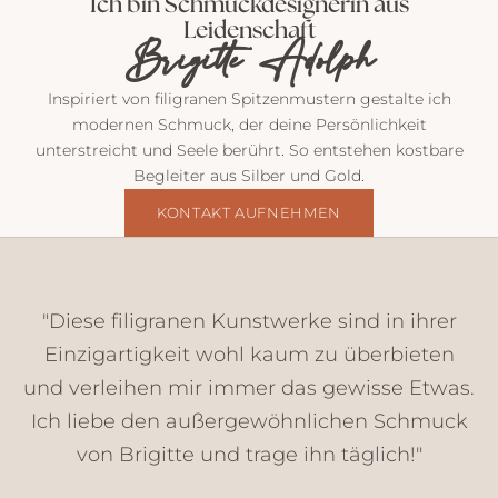
Ich bin Schmuckdesignerin aus
s
Leidenschaft
t
Brigitte Adolph
v
o
Inspiriert von filigranen Spitzenmustern gestalte ich
n
modernen Schmuck, der deine Persönlichkeit
m
unterstreicht und Seele berührt. So entstehen kostbare
i
Begleiter aus Silber und Gold.
r
E
KONTAKT AUFNEHMEN
i
n
b
l
"Diese filigranen Kunstwerke sind in ihrer
i
Einzigartigkeit wohl kaum zu überbieten
c
und verleihen mir immer das gewisse Etwas.
k
e
Ich liebe den außergewöhnlichen Schmuck
,
von Brigitte und trage ihn täglich!"
N
e