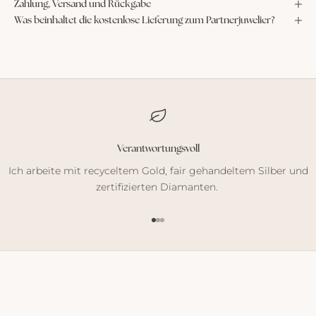
Zahlung, Versand und Rückgabe
Was beinhaltet die kostenlose Lieferung zum Partnerjuwelier?
Verantwortungsvoll
Ich arbeite mit recyceltem Gold, fair gehandeltem Silber und
zertifizierten Diamanten.
Gehe zu Element 1
Gehe zu Element 2
Gehe zu Element 3