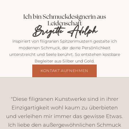
P
o
Ich bin Schmuckdesignerin aus
s
Leidenschaft
t
Brigitte Adolph
v
o
Inspiriert von filigranen Spitzenmustern gestalte ich
n
modernen Schmuck, der deine Persönlichkeit
m
unterstreicht und Seele berührt. So entstehen kostbare
i
Begleiter aus Silber und Gold.
r
E
KONTAKT AUFNEHMEN
i
n
b
l
"Diese filigranen Kunstwerke sind in ihrer
i
Einzigartigkeit wohl kaum zu überbieten
c
und verleihen mir immer das gewisse Etwas.
k
e
Ich liebe den außergewöhnlichen Schmuck