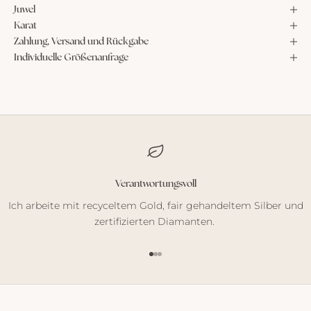
Juwel
Karat
Zahlung, Versand und Rückgabe
Individuelle Größenanfrage
Verantwortungsvoll
Ich arbeite mit recyceltem Gold, fair gehandeltem Silber und
zertifizierten Diamanten.
Gehe zu Element 1
Gehe zu Element 2
Gehe zu Element 3