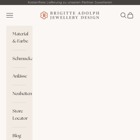
Zum Inhalt springen
Kostenfreie Lieferung zu unseren Partner-Juwelieren
Brigitte Adolph
Menü
Suchen
Waren
Material
& Farbe
Schmuckart
Anlässe
Neuheiten
Store
Locator
Blog