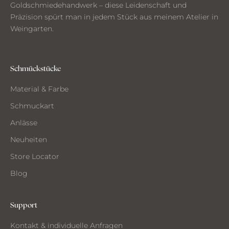
Goldschmiedehandwerk – diese Leidenschaft und
n
Präzision spürt man in jedem Stück aus meinem Atelier in
a
Weingarten.
u
s
d
e
Schmückstücke
m
Material & Farbe
A
t
Schmuckart
e
Anlässe
l
i
Neuheiten
e
Store Locator
r
Blog
Support
CH
Kontakt & individuelle Anfragen