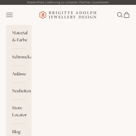
Zum Inhalt springen
Kostenfreie Lieferung zu unseren Partner-Juwelieren
Brigitte Adolph
Menü
Suchen
Waren
Material
& Farbe
Schmuckart
Anlässe
Neuheiten
Store
Locator
Blog