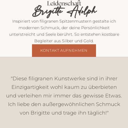
Leidenschaft
t
Brigitte Adolph
v
o
Inspiriert von filigranen Spitzenmustern gestalte ich
n
modernen Schmuck, der deine Persönlichkeit
m
unterstreicht und Seele berührt. So entstehen kostbare
i
Begleiter aus Silber und Gold.
r
E
KONTAKT AUFNEHMEN
i
n
b
l
"Diese filigranen Kunstwerke sind in ihrer
i
Einzigartigkeit wohl kaum zu überbieten
c
und verleihen mir immer das gewisse Etwas.
k
e
Ich liebe den außergewöhnlichen Schmuck
,
von Brigitte und trage ihn täglich!"
N
e