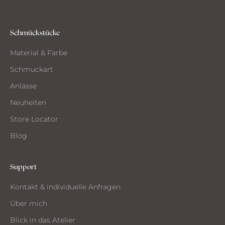
s
d
e
Schmückstücke
m
Material & Farbe
A
t
Schmuckart
e
Anlässe
l
i
Neuheiten
e
Store Locator
r
Blog
Support
CH
Kontakt & individuelle Anfragen
CHTE
ST
Über mich
MMEN
Blick in das Atelier