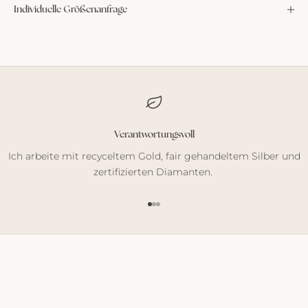
Individuelle Größenanfrage
Verantwortungsvoll
Ich arbeite mit recyceltem Gold, fair gehandeltem Silber und
zertifizierten Diamanten.
Gehe zu Element 1
Gehe zu Element 2
Gehe zu Element 3