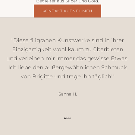
Begleiter aus Silber und Gold.
r
E
KONTAKT AUFNEHMEN
i
n
b
l
"Diese filigranen Kunstwerke sind in ihrer
i
Einzigartigkeit wohl kaum zu überbieten
c
und verleihen mir immer das gewisse Etwas.
k
e
Ich liebe den außergewöhnlichen Schmuck
,
von Brigitte und trage ihn täglich!"
N
e
u
Sanna H.
h
e
i
Gehe zu Element 1
Gehe zu Element 2
Gehe zu Element 3
Gehe zu Element 4
t
e