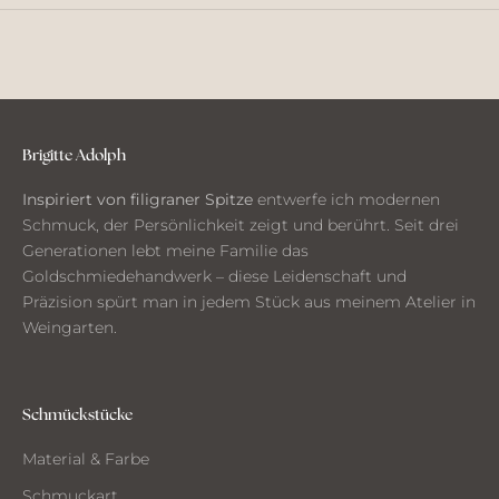
n
u
n
d
G
e
d
Brigitte Adolph
a
Inspiriert von filigraner Spitze
entwerfe ich modernen
n
Schmuck, der Persönlichkeit zeigt und berührt. Seit drei
k
Generationen lebt meine Familie das
e
Goldschmiedehandwerk – diese Leidenschaft und
n
Präzision spürt man in jedem Stück aus meinem Atelier in
a
Weingarten.
u
s
d
e
Schmückstücke
m
Material & Farbe
A
t
Schmuckart