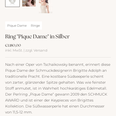
Pique Dame
Ringe
Ring "Pique Dame" in Silber
Angebot
€1.180,00
inkl. MwSt. | zzgl. Versand
Nach einer Oper von Tschaikowsky benannt, erinnert diese
Pique Dame der Schmuckdesignerin Brigitte Adolph an
traditionelle Pracht. Eine kostbare Südseeperle scheint
von zarter, glänzender Spitze gehalten. Was wie feinster
Stoff anmutet, ist in Wahrheit hochkarätiges Edelmetall.
Der Perlring „Pique Dame“ gewann 2009 den SCHMUCK
AWARD und ist einer der Keypieces von Brigittes
Kollektion. Die Süßwasserperle hat einen Durchmesser
von 11,5-12 mm.