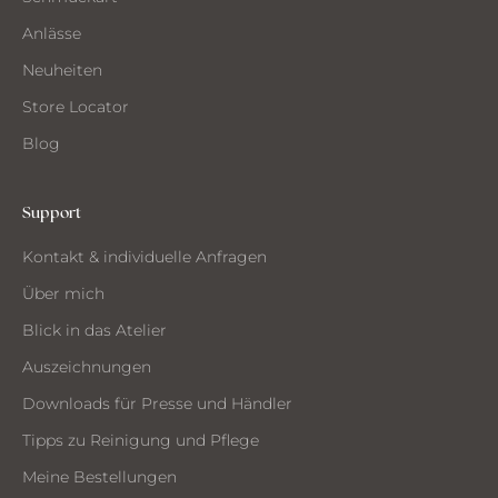
e
Anlässe
l
i
Neuheiten
e
Store Locator
r
Blog
Support
CH
Kontakt & individuelle Anfragen
CHTE
ST
Über mich
MMEN
Blick in das Atelier
Auszeichnungen
Downloads für Presse und Händler
Tipps zu Reinigung und Pflege
Meine Bestellungen