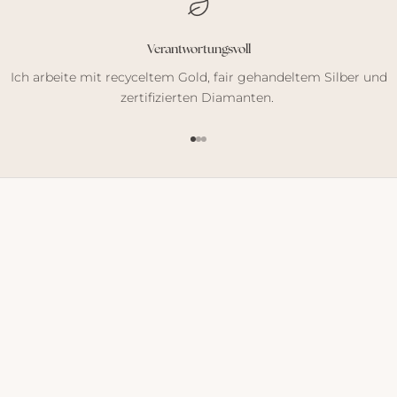
Verantwortungsvoll
Ich arbeite mit recyceltem Gold, fair gehandeltem Silber und
zertifizierten Diamanten.
Gehe zu Element 1
Gehe zu Element 2
Gehe zu Element 3