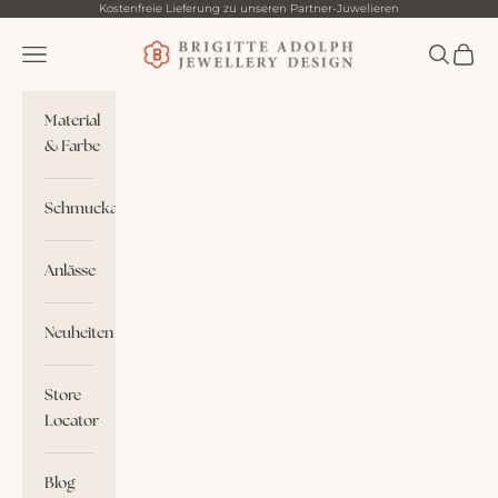
Zum Inhalt springen
Kostenfreie Lieferung zu unseren Partner-Juwelieren
Brigitte Adolph
Menü
Suchen
Waren
Material
& Farbe
Schmuckart
Anlässe
Neuheiten
Store
Locator
Blog