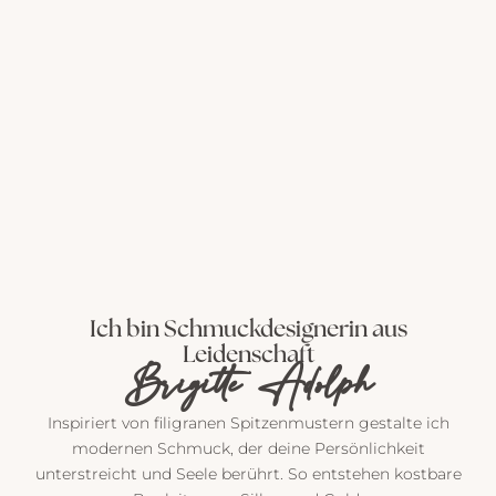
P
o
Ich bin Schmuckdesignerin aus
s
Leidenschaft
t
Brigitte Adolph
v
o
Inspiriert von filigranen Spitzenmustern gestalte ich
n
modernen Schmuck, der deine Persönlichkeit
m
unterstreicht und Seele berührt. So entstehen kostbare
i