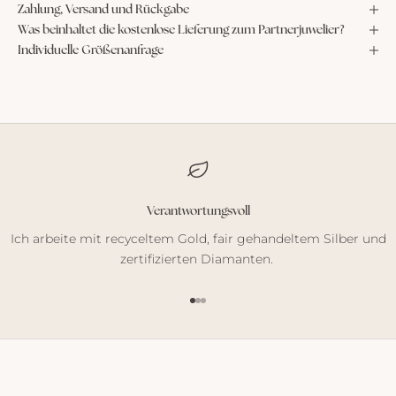
Zahlung, Versand und Rückgabe
Was beinhaltet die kostenlose Lieferung zum Partnerjuwelier?
Individuelle Größenanfrage
Verantwortungsvoll
Ich arbeite mit recyceltem Gold, fair gehandeltem Silber und
zertifizierten Diamanten.
Gehe zu Element 1
Gehe zu Element 2
Gehe zu Element 3