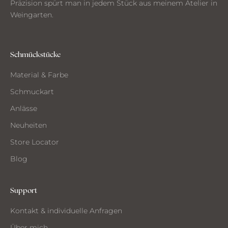
Präzision spürt man in jedem Stück aus meinem Atelier in
a
Weingarten.
u
s
d
e
Schmückstücke
m
Material & Farbe
A
t
Schmuckart
e
Anlässe
l
i
Neuheiten
e
Store Locator
r
Blog
Support
CH
Kontakt & individuelle Anfragen
CHTE
ST
Über mich