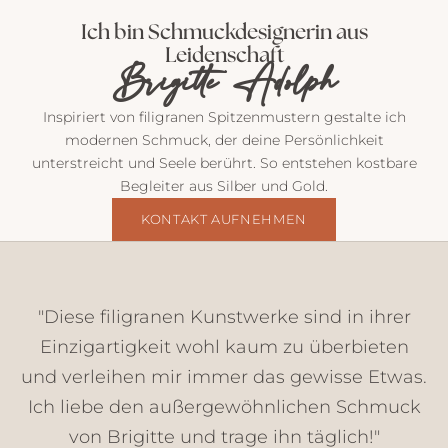
o
Ich bin Schmuckdesignerin aus
s
Leidenschaft
t
Brigitte Adolph
v
o
Inspiriert von filigranen Spitzenmustern gestalte ich
n
modernen Schmuck, der deine Persönlichkeit
m
unterstreicht und Seele berührt. So entstehen kostbare
i
Begleiter aus Silber und Gold.
r
E
KONTAKT AUFNEHMEN
i
n
b
l
"Diese filigranen Kunstwerke sind in ihrer
i
Einzigartigkeit wohl kaum zu überbieten
c
und verleihen mir immer das gewisse Etwas.
k
e
Ich liebe den außergewöhnlichen Schmuck
,
von Brigitte und trage ihn täglich!"