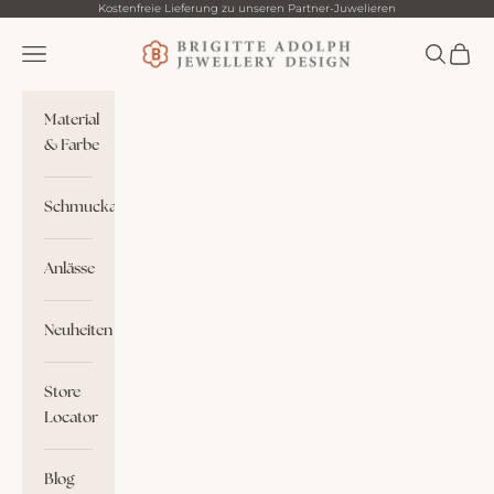
Zum Inhalt springen
Kostenfreie Lieferung zu unseren Partner-Juwelieren
Brigitte Adolph
Menü
Suchen
Waren
Material
& Farbe
Schmuckart
Anlässe
Neuheiten
Store
Locator
Blog