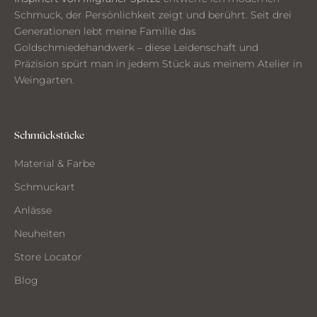
n
Schmuck, der Persönlichkeit zeigt und berührt. Seit drei
k
Generationen lebt meine Familie das
e
Goldschmiedehandwerk – diese Leidenschaft und
n
Präzision spürt man in jedem Stück aus meinem Atelier in
a
Weingarten.
u
s
d
e
Schmückstücke
m
Material & Farbe
A
t
Schmuckart
e
Anlässe
l
i
Neuheiten
e
Store Locator
r
Blog