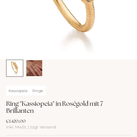
Kassiopeia
Ringe
Ring "Kassiopeia" in Roségold mit 7
Brillanten
Angebot
€1.420,00
inkl. MwSt. | zzgl. Versand