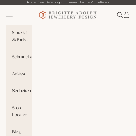
Zum Inhalt springen
Kostenfreie Lieferung zu unseren Partner-Juwelieren
Brigitte Adolph
Menü
Suchen
Waren
Material
& Farbe
Schmuckart
Anlässe
Neuheiten
Store
Locator
Blog