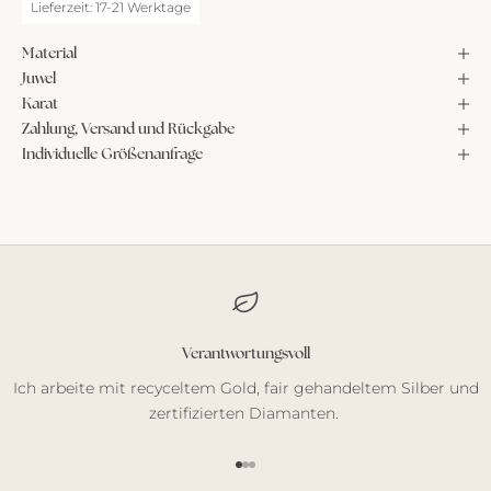
Lieferzeit: 17-21 Werktage
Material
Juwel
Karat
Zahlung, Versand und Rückgabe
Individuelle Größenanfrage
Verantwortungsvoll
Ich arbeite mit recyceltem Gold, fair gehandeltem Silber und
zertifizierten Diamanten.
Gehe zu Element 1
Gehe zu Element 2
Gehe zu Element 3