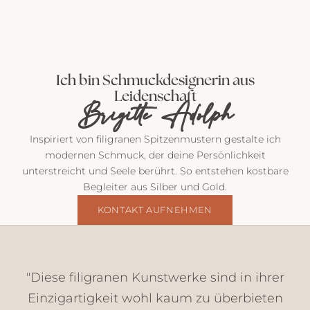
P
o
Ich bin Schmuckdesignerin aus
s
Leidenschaft
t
Brigitte Adolph
v
o
Inspiriert von filigranen Spitzenmustern gestalte ich
n
modernen Schmuck, der deine Persönlichkeit
m
unterstreicht und Seele berührt. So entstehen kostbare
i
Begleiter aus Silber und Gold.
r
E
KONTAKT AUFNEHMEN
i
n
b
l
"Diese filigranen Kunstwerke sind in ihrer
i
Einzigartigkeit wohl kaum zu überbieten
c