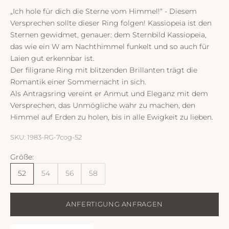
„Ich hole für dich die Sterne vom Himmel!“ - Diesem
Versprechen sollte dieser Ring folgen! Kassiopeia ist den
Sternen gewidmet, genauer: dem Sternbild Kassiopeia,
das wie ein W am Nachthimmel funkelt und so auch für
Laien gut erkennbar ist.
Der filigrane Ring mit blitzenden Brillanten trägt die
Romantik einer Sommernacht in sich.
Als Antragsring vereint er Anmut und Eleganz mit dem
Versprechen, das Unmögliche wahr zu machen, den
Himmel auf Erden zu holen, bis in alle Ewigkeit zu lieben.
SKU: 1983-RG-7cog-52
Größe:
52
54
56
58
ANFERTIGUNG ANFRAGEN