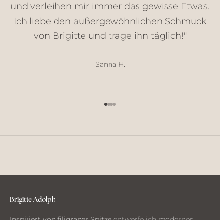
und verleihen mir immer das gewisse Etwas.
k
e
Ich liebe den außergewöhnlichen Schmuck
,
von Brigitte und trage ihn täglich!"
N
e
u
Sanna H.
h
e
i
Gehe zu Element 1
Gehe zu Element 2
Gehe zu Element 3
Gehe zu Element 4
t
e
n
u
n
d
G
e
d
Brigitte Adolph
a
Inspiriert von filigraner Spitze
entwerfe ich modernen