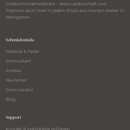
Goldschmiedehandwerk – diese Leidenschaft und
n
Präzision spürt man in jedem Stück aus meinem Atelier in
a
Weingarten.
u
s
d
e
Schmückstücke
m
Material & Farbe
A
t
Schmuckart
e
Anlässe
l
i
Neuheiten
e
Store Locator
r
Blog
Support
CH
Kontakt & individuelle Anfragen