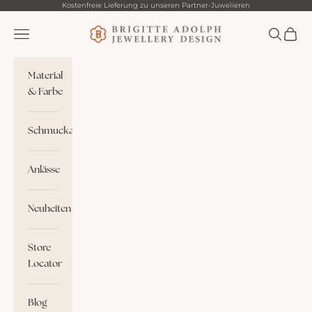
Zum Inhalt springen
Kostenfreie Lieferung zu unseren Partner-Juwelieren
Brigitte Adolph
Menü
Suchen
Waren
Material
& Farbe
Schmuckart
Anlässe
Neuheiten
Store
Locator
Blog