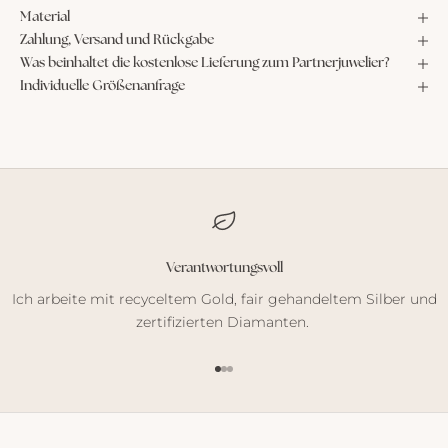
Material
Zahlung, Versand und Rückgabe
Was beinhaltet die kostenlose Lieferung zum Partnerjuwelier?
Individuelle Größenanfrage
Verantwortungsvoll
Ich arbeite mit recyceltem Gold, fair gehandeltem Silber und
zertifizierten Diamanten.
Gehe zu Element 1
Gehe zu Element 2
Gehe zu Element 3