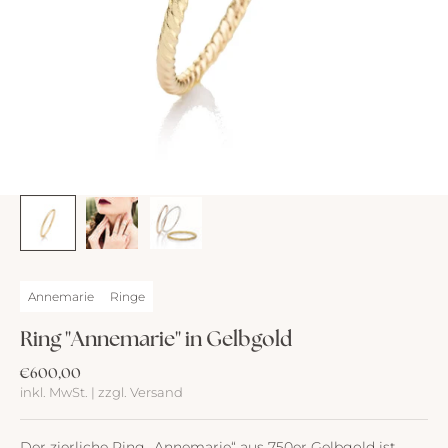
Annemarie
Ringe
Ring "Annemarie" in Gelbgold
Angebot
€600,00
inkl. MwSt. | zzgl. Versand
Der zierliche Ring „Annemarie“ aus 750er Gelbgold ist