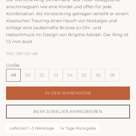
anschmiegsam wie eine Kordel und offen für jede
Kombination. Als Vorsteckring getragen verleiht er einem
klassischen Trauring einen Hauch von Nostalgie und
schlägt eine zauberhafte Brücke zu Ohr- und
Halsschmuck im Design von Brigitte Adolph. Der Ring ist
1,5 mm breit.
SKU: 330-GG-48
Größe:
48
50
52
53
54
55
56
58
IN DEN WARENKORB
BEIM JUWELIER ANPROBIEREN
Lieferzeit 1–3 Werktage
14 Tage Rückgabe