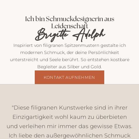
P
o
Ich bin Schmuckdesignerin aus
s
Leidenschaft
t
Brigitte Adolph
v
o
Inspiriert von filigranen Spitzenmustern gestalte ich
n
modernen Schmuck, der deine Persönlichkeit
m
unterstreicht und Seele berührt. So entstehen kostbare
i
Begleiter aus Silber und Gold.
r
E
KONTAKT AUFNEHMEN
i
n
b
l
"Diese filigranen Kunstwerke sind in ihrer
i
Einzigartigkeit wohl kaum zu überbieten
c
und verleihen mir immer das gewisse Etwas.
k
e
Ich liebe den außergewöhnlichen Schmuck