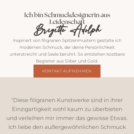
P
o
Ich bin Schmuckdesignerin aus
s
Leidenschaft
t
Brigitte Adolph
v
o
Inspiriert von filigranen Spitzenmustern gestalte ich
n
modernen Schmuck, der deine Persönlichkeit
m
unterstreicht und Seele berührt. So entstehen kostbare
i
Begleiter aus Silber und Gold.
r
E
KONTAKT AUFNEHMEN
i
n
b
l
"Diese filigranen Kunstwerke sind in ihrer
i
Einzigartigkeit wohl kaum zu überbieten
c
und verleihen mir immer das gewisse Etwas.
k
e
Ich liebe den außergewöhnlichen Schmuck
,