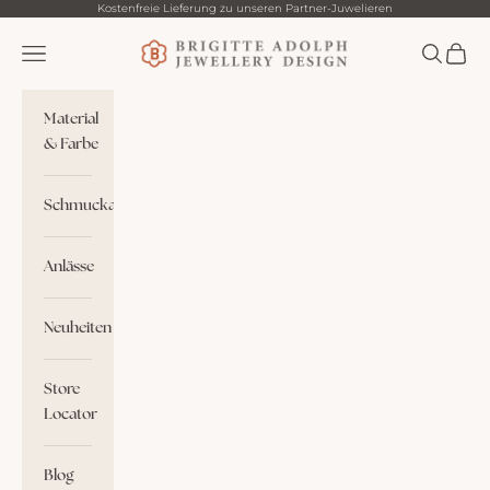
Zum Inhalt springen
Kostenfreie Lieferung zu unseren Partner-Juwelieren
Brigitte Adolph
Menü
Suchen
Waren
Material
& Farbe
Schmuckart
Anlässe
Neuheiten
Store
Locator
Blog