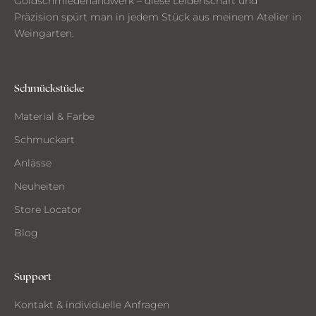
Goldschmiedehandwerk – diese Leidenschaft und
n
Präzision spürt man in jedem Stück aus meinem Atelier in
a
Weingarten.
u
s
d
e
Schmückstücke
m
Material & Farbe
A
t
Schmuckart
e
Anlässe
l
i
Neuheiten
e
Store Locator
r
Blog
Support
CH
Kontakt & individuelle Anfragen
CHTE