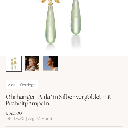
Aida
Ohrringe
Ohrhänger "Aida" in Silber vergoldet mit
Prehnitpampeln
Angebot
€820,00
inkl. MwSt. | zzgl. Versand