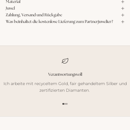
Material
Juwel
Zahlung, Versand und Rückgabe
Was beinhaltet die kostenlose Lieferung zum Partnerjuwelier?
Verantwortungsvoll
Ich arbeite mit recyceltem Gold, fair gehandeltem Silber und
zertifizierten Diamanten.
Gehe zu Element 1
Gehe zu Element 2
Gehe zu Element 3