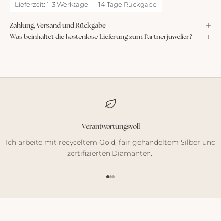
Lieferzeit: 1-3 Werktage
14 Tage Rückgabe
Zahlung, Versand und Rückgabe
Was beinhaltet die kostenlose Lieferung zum Partnerjuwelier?
Verantwortungsvoll
Ich arbeite mit recyceltem Gold, fair gehandeltem Silber und
zertifizierten Diamanten.
Gehe zu Element 1
Gehe zu Element 2
Gehe zu Element 3