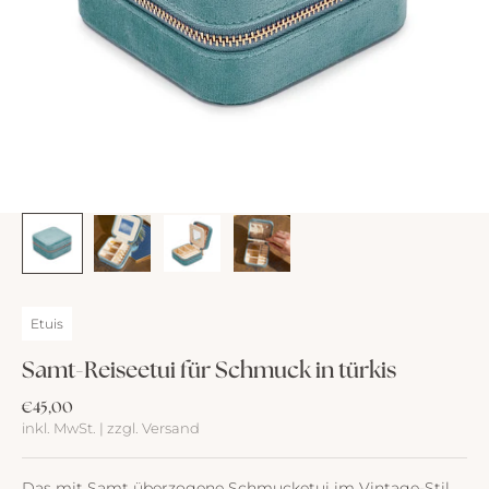
Etuis
Samt-Reiseetui für Schmuck in türkis
Angebot
€45,00
inkl. MwSt. | zzgl. Versand
Das mit Samt überzogene Schmucketui im Vintage-Stil