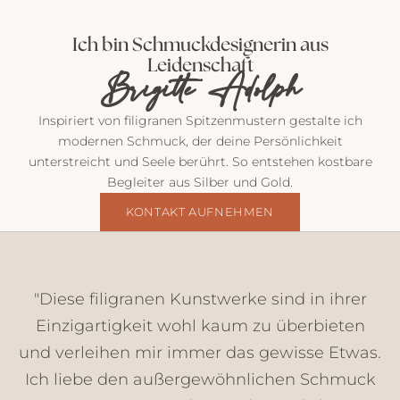
P
o
Ich bin Schmuckdesignerin aus
s
Leidenschaft
t
Brigitte Adolph
v
o
Inspiriert von filigranen Spitzenmustern gestalte ich
n
modernen Schmuck, der deine Persönlichkeit
m
unterstreicht und Seele berührt. So entstehen kostbare
i
Begleiter aus Silber und Gold.
r
E
KONTAKT AUFNEHMEN
i
n
b
l
"Diese filigranen Kunstwerke sind in ihrer
i
Einzigartigkeit wohl kaum zu überbieten
c
und verleihen mir immer das gewisse Etwas.
k
e
Ich liebe den außergewöhnlichen Schmuck
,