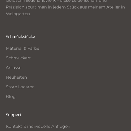
Goldschmiedehandwerk – diese Leidenschaft und
n
Präzision spürt man in jedem Stück aus meinem Atelier in
a
Weingarten.
u
s
d
e
Schmückstücke
m
Material & Farbe
A
t
Schmuckart
e
Anlässe
l
i
Neuheiten
e
Store Locator
r
Blog
Support
CH
Kontakt & individuelle Anfragen
CHTE