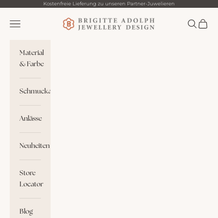
Zum Inhalt springen
Kostenfreie Lieferung zu unseren Partner-Juwelieren
Brigitte Adolph
Menü
Suchen
Waren
Material
& Farbe
Schmuckart
Anlässe
Neuheiten
Store
Locator
Blog