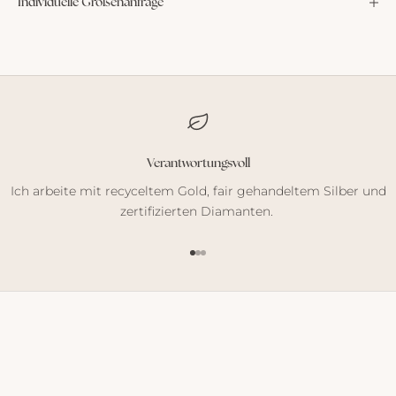
Individuelle Größenanfrage
Verantwortungsvoll
Ich arbeite mit recyceltem Gold, fair gehandeltem Silber und
zertifizierten Diamanten.
Gehe zu Element 1
Gehe zu Element 2
Gehe zu Element 3