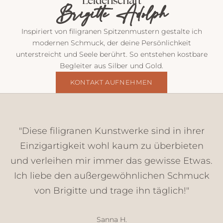
Leidenschaft
t
Brigitte Adolph
v
o
Inspiriert von filigranen Spitzenmustern gestalte ich
n
modernen Schmuck, der deine Persönlichkeit
m
unterstreicht und Seele berührt. So entstehen kostbare
i
Begleiter aus Silber und Gold.
r
E
KONTAKT AUFNEHMEN
i
n
b
l
"Diese filigranen Kunstwerke sind in ihrer
i
Einzigartigkeit wohl kaum zu überbieten
c
und verleihen mir immer das gewisse Etwas.
k
e
Ich liebe den außergewöhnlichen Schmuck
,
von Brigitte und trage ihn täglich!"
N
e
u
Sanna H.