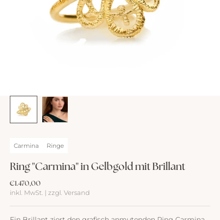
Carmina
Ringe
Ring "Carmina" in Gelbgold mit Brillant
Angebot
€1.470,00
inkl. MwSt. | zzgl. Versand
Ein Brillant ziert den grafisch anmutenden Ring Carmina