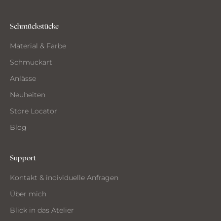
s
d
e
Schmückstücke
m
Material & Farbe
A
t
Schmuckart
e
Anlässe
l
i
Neuheiten
e
Store Locator
r
Blog
Support
CH
Kontakt & individuelle Anfragen
CHTE
ST
Über mich
MMEN
Blick in das Atelier