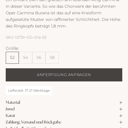
in dieser Variante. So wie das Chorwerk der berühmten
Oper Carmina Burana ist das auf eine Kreisform
aufgesetzte Muster von raffinierter Schlichtheit. Die Höhe
des Ringkopfs beträgt 1,8 mm.
SKU: 1273n-GG-cha-52
Größe:
52
54
56
58
ANFERTIGUNG ANFRAGEN
Lieferzeit: 17-21 Werktage
Material
Juwel
Karat
Zahlung, Versand und Rückgabe