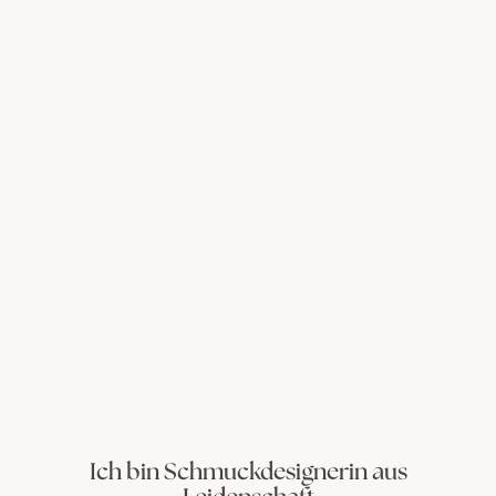
P
o
Ich bin Schmuckdesignerin aus
s