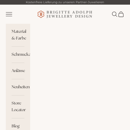
Zum Inhalt springen
Kostenfreie Lieferung zu unseren Partner-Juwelieren
Brigitte Adolph
Menü
Suchen
Waren
Material
& Farbe
Schmuckart
Anlässe
Neuheiten
Store
Locator
Blog