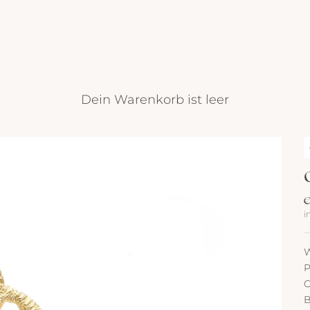
Dein Warenkorb ist leer
A
€
i
W
P
O
B