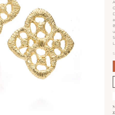
A
G
D
a
B
u
S
L
S
M
Z