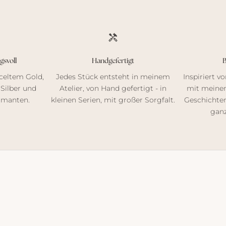
gsvoll
Handgefertigt
B
yceltem Gold,
Jedes Stück entsteht in meinem
Inspiriert vo
Silber und
Atelier, von Hand gefertigt - in
mit meine
iamanten.
kleinen Serien, mit großer Sorgfalt.
Geschichten
ganz