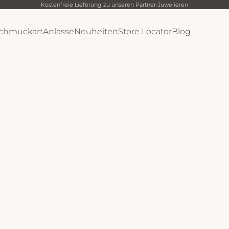
Kostenfreie Lieferung zu unseren Partner-Juwelieren
chmuckart
Anlässe
Neuheiten
Store Locator
Blog