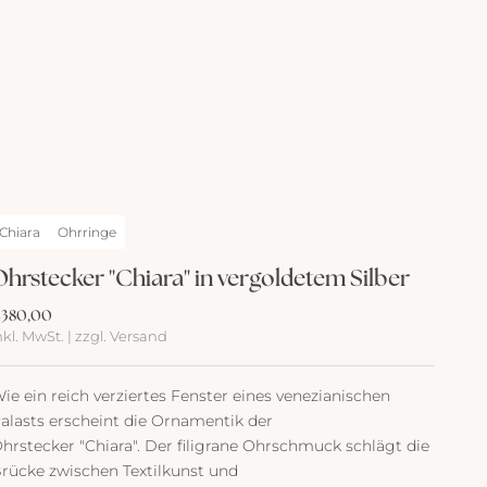
Chiara
Ohrringe
Ohrstecker "Chiara" in vergoldetem Silber
ngebot
380,00
nkl. MwSt. | zzgl. Versand
ie ein reich verziertes Fenster eines venezianischen
alasts erscheint die Ornamentik der
hrstecker "Chiara". Der filigrane Ohrschmuck schlägt die
rücke zwischen Textilkunst und