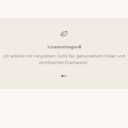
Verantwortungsvoll
Ich arbeite mit recyceltem Gold, fair gehandeltem Silber und
zertifizierten Diamanten.
Gehe zu Element 1
Gehe zu Element 2
Gehe zu Element 3