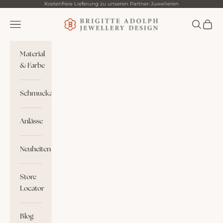
Zum Inhalt springen
Kostenfreie Lieferung zu unseren Partner-Juwelieren
Brigitte Adolph
Menü
Suchen
Waren
Material
& Farbe
Schmuckart
Anlässe
Neuheiten
Store
Locator
Blog