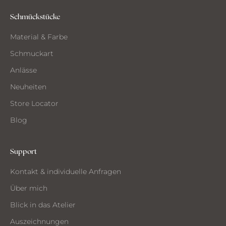
d
e
Schmückstücke
m
Material & Farbe
A
t
Schmuckart
e
Anlässe
l
i
Neuheiten
e
Store Locator
r
Blog
Support
CH
Kontakt & individuelle Anfragen
CHTE
ST
Über mich
MMEN
Blick in das Atelier
Auszeichnungen