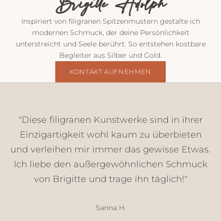
Brigitte Adolph
v
o
Inspiriert von filigranen Spitzenmustern gestalte ich
n
modernen Schmuck, der deine Persönlichkeit
m
unterstreicht und Seele berührt. So entstehen kostbare
i
Begleiter aus Silber und Gold.
r
E
KONTAKT AUFNEHMEN
i
n
b
l
"Diese filigranen Kunstwerke sind in ihrer
i
Einzigartigkeit wohl kaum zu überbieten
c
und verleihen mir immer das gewisse Etwas.
k
e
Ich liebe den außergewöhnlichen Schmuck
,
von Brigitte und trage ihn täglich!"
N
e
u
Sanna H.
h