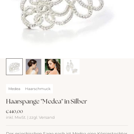
Medea
Haarschmuck
Haarspange "Medea" in Silber
Angebot
€440,00
inkl. MwSt. | zzgl. Versand
Der griechischen Sage nach ist Medea eine Königstochter