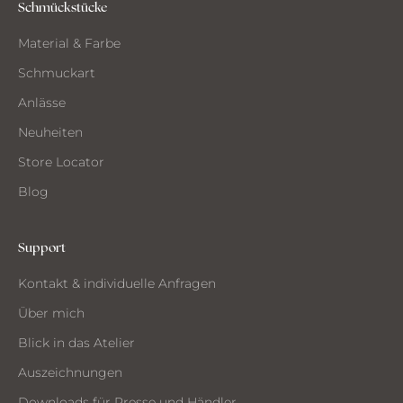
e
Schmückstücke
m
Material & Farbe
A
t
Schmuckart
e
Anlässe
l
i
Neuheiten
e
Store Locator
r
Blog
Support
CH
Kontakt & individuelle Anfragen
CHTE
ST
Über mich
MMEN
Blick in das Atelier
Auszeichnungen
Downloads für Presse und Händler