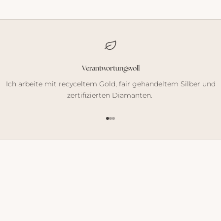
Verantwortungsvoll
Ich arbeite mit recyceltem Gold, fair gehandeltem Silber und
zertifizierten Diamanten.
Gehe zu Element 1
Gehe zu Element 2
Gehe zu Element 3