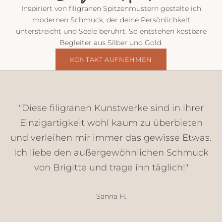
o
Inspiriert von filigranen Spitzenmustern gestalte ich
n
modernen Schmuck, der deine Persönlichkeit
m
unterstreicht und Seele berührt. So entstehen kostbare
i
Begleiter aus Silber und Gold.
r
E
KONTAKT AUFNEHMEN
i
n
b
l
"Diese filigranen Kunstwerke sind in ihrer
i
Einzigartigkeit wohl kaum zu überbieten
c
und verleihen mir immer das gewisse Etwas.
k
e
Ich liebe den außergewöhnlichen Schmuck
,
von Brigitte und trage ihn täglich!"
N
e
u
Sanna H.
h
e