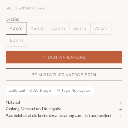
SKU: XS-chain-GG-42
Größe:
42 cm
45 cm
50 cm
60 cm
70 cm
80 cm
IN DEN WARENKORB
BEIM JUWELIER ANPROBIEREN
Lieferzeit 1–3 Werktage
14 Tage Rückgabe
Material
Zahlung, Versand und Rückgabe
Was beinhaltet die kostenlose Lieferung zum Partnerjuwelier?