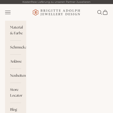
Zum Inhalt springen
Kostenfreie Lieferung zu unseren Partner-Juwelieren
Brigitte Adolph
Menü
Suchen
Waren
Material
& Farbe
Schmuckart
Anlässe
Neuheiten
Store
Locator
Blog