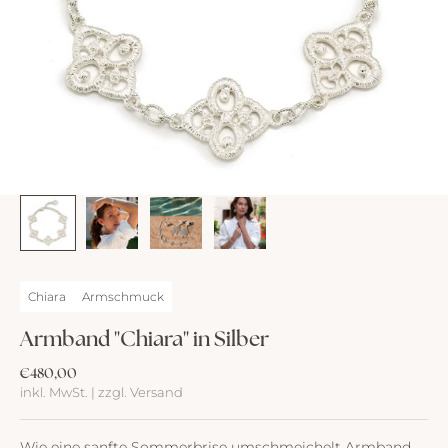
Chiara
Armschmuck
Armband "Chiara" in Silber
Angebot
€480,00
inkl. MwSt. | zzgl. Versand
Wie eine sanfte Sommerbrise umschmeichelt Armband