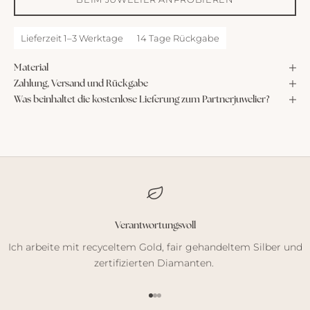
Lieferzeit 1–3 Werktage
14 Tage Rückgabe
Material
Zahlung, Versand und Rückgabe
Was beinhaltet die kostenlose Lieferung zum Partnerjuwelier?
Verantwortungsvoll
Ich arbeite mit recyceltem Gold, fair gehandeltem Silber und
zertifizierten Diamanten.
Gehe zu Element 1
Gehe zu Element 2
Gehe zu Element 3