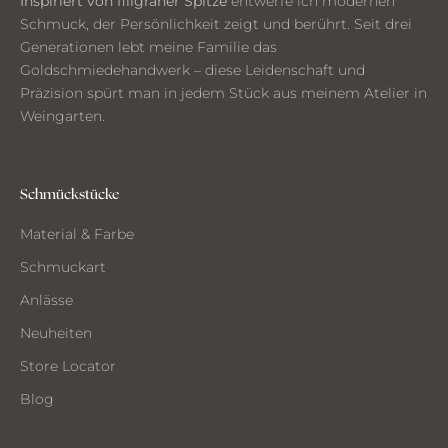
Inspiriert von filigraner Spitze
entwerfe ich modernen
n
Schmuck, der Persönlichkeit zeigt und berührt. Seit drei
k
Generationen lebt meine Familie das
e
Goldschmiedehandwerk – diese Leidenschaft und
n
Präzision spürt man in jedem Stück aus meinem Atelier in
a
Weingarten.
u
s
d
e
Schmückstücke
m
Material & Farbe
A
t
Schmuckart
e
Anlässe
l
i
Neuheiten
e
Store Locator
r
Blog