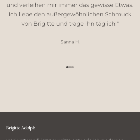
und verleihen mir immer das gewisse Etwas.
k
e
Ich liebe den außergewöhnlichen Schmuck
,
von Brigitte und trage ihn täglich!"
N
e
u
Sanna H.
h
e
i
Gehe zu Element 1
Gehe zu Element 2
Gehe zu Element 3
Gehe zu Element 4
t
e
n
u
n
d
G
e
d
Brigitte Adolph
a