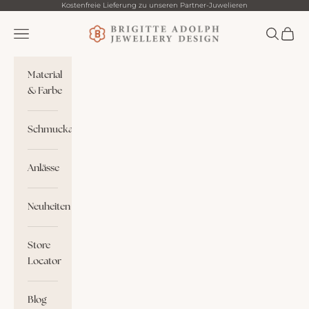
Zum Inhalt springen
Kostenfreie Lieferung zu unseren Partner-Juwelieren
Brigitte Adolph
Menü
Suchen
Waren
Material
& Farbe
Schmuckart
Anlässe
Neuheiten
Store
Locator
Blog