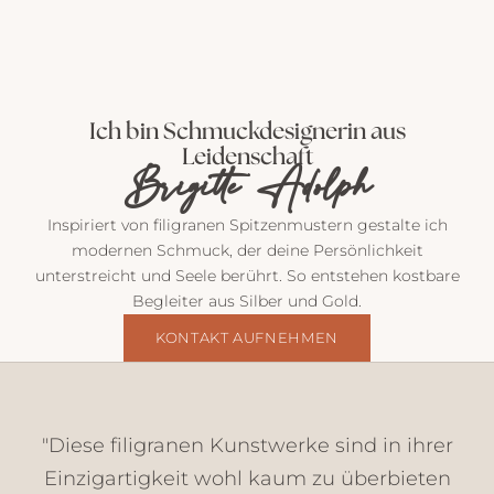
P
o
Ich bin Schmuckdesignerin aus
s
Leidenschaft
t
Brigitte Adolph
v
o
Inspiriert von filigranen Spitzenmustern gestalte ich
n
modernen Schmuck, der deine Persönlichkeit
m
unterstreicht und Seele berührt. So entstehen kostbare
i
Begleiter aus Silber und Gold.
r
E
KONTAKT AUFNEHMEN
i
n
b
l
"Diese filigranen Kunstwerke sind in ihrer
i
Einzigartigkeit wohl kaum zu überbieten
c