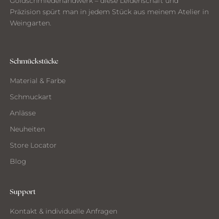
Goldschmiedehandwerk – diese Leidenschaft und
n
Präzision spürt man in jedem Stück aus meinem Atelier in
a
Weingarten.
u
s
d
e
Schmückstücke
m
Material & Farbe
A
t
Schmuckart
e
Anlässe
l
i
Neuheiten
e
Store Locator
r
Blog
Support
CH
Kontakt & individuelle Anfragen
CHTE