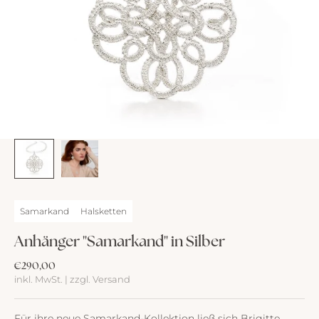
Samarkand
Halsketten
Anhänger "Samarkand" in Silber
Angebot
€290,00
inkl. MwSt. | zzgl. Versand
Für ihre neue Samarkand-Kollektion ließ sich Brigitte