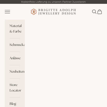
Zum Inhalt springen
Kostenfreie Lieferung zu unseren Partner-Juwelieren
Brigitte Adolph
Menü
Suchen
Waren
Material
& Farbe
Schmuckart
Anlässe
Neuheiten
Store
Locator
Blog