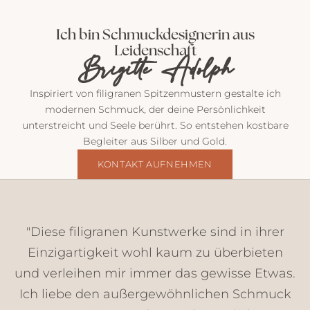
P
o
Ich bin Schmuckdesignerin aus
s
Leidenschaft
t
Brigitte Adolph
v
o
Inspiriert von filigranen Spitzenmustern gestalte ich
n
modernen Schmuck, der deine Persönlichkeit
m
unterstreicht und Seele berührt. So entstehen kostbare
i
Begleiter aus Silber und Gold.
r
E
KONTAKT AUFNEHMEN
i
n
b
l
"Diese filigranen Kunstwerke sind in ihrer
i
Einzigartigkeit wohl kaum zu überbieten
c
und verleihen mir immer das gewisse Etwas.
k
e
Ich liebe den außergewöhnlichen Schmuck
,