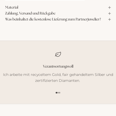
Material
Zahlung, Versand und Rückgabe
Was beinhaltet die kostenlose Lieferung zum Partnerjuwelier?
Verantwortungsvoll
Ich arbeite mit recyceltem Gold, fair gehandeltem Silber und
zertifizierten Diamanten.
Gehe zu Element 1
Gehe zu Element 2
Gehe zu Element 3